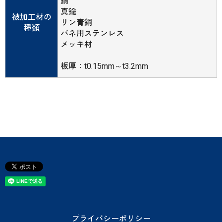
銅
真鍮
被加工材の
リン青銅
種類
バネ用ステンレス
メッキ材
板厚：t0.15mm～t3.2mm
プライバシーポリシー